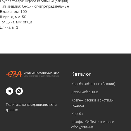
Группа товара: Короба кабельные (секции)
Тип изделия: Секции огнепреградительные
Высота, мм: 100
Ширина, мм: 50
Толщина, мм: от 0,8
Длина, м: 2
Каталог
Короба кабельные (Секции)
Лотки кабельные
Крепеж, стойки и системы
Политика конфиденциальности
подвеса
данных
Короба
Шкафы КИПиА и щитовое
оборудование