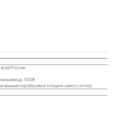
 всей России.
ряжением до 1000В.
на крышки короба равна толщине самого лотка).