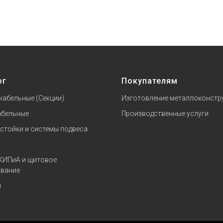
ог
Покупателям
кабельные (Секции)
Изготовление металлоконстр
абельные
Производственные услуги
 стойки и системы подвеса
КИПиА и щитовое
вание
и