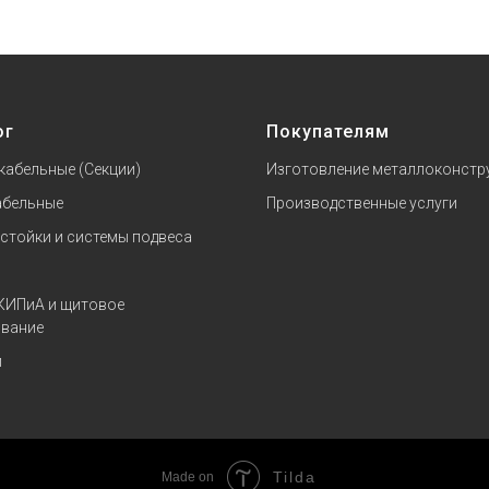
ог
Покупателям
кабельные (Секции)
Изготовление металлоконстр
абельные
Производственные услуги
 стойки и системы подвеса
КИПиА и щитовое
вание
и
Tilda
Made on