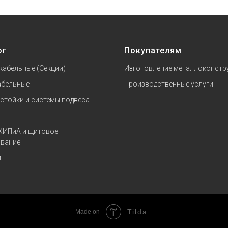
ог
Покупателям
кабельные (Секции)
Изготовление металлоконстр
абельные
Производственные услуги
 стойки и системы подвеса
КИПиА и щитовое
вание
и
Tilda
Made on