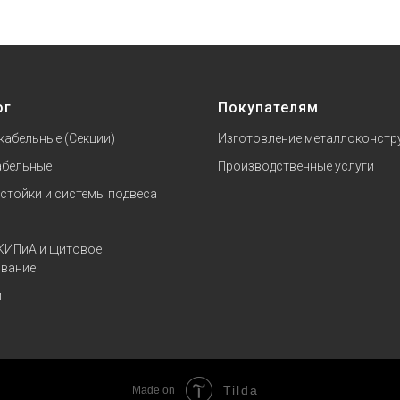
ог
Покупателям
кабельные (Секции)
Изготовление металлоконстр
абельные
Производственные услуги
 стойки и системы подвеса
КИПиА и щитовое
вание
и
Tilda
Made on