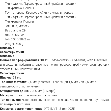
Тип изделия: Перфорированный крепёж и профили
Тип крепежа: Полосы
Группа товара: Крепеж, стойки и системы подвеса
Тип изделия: Перфорированный крепёж и профили
Тип крепежа: Полосы
Толщина, мм: от 2
Высота, мм: 28
Длина, мм: 35
lwh: 2000x28x2 mm
Weight: 500 g
Описание
Характеристики
Описание
Полоса перфорированная ПП 28
— это монтажный элемент, используемый
для создания кабельных трасс, крепления проводов, труб и электроаппаратов к
строительным конструкциям.
Характеристики
Ширина:
28 мм.
Толщина металла:
2,0 мм (возможны вариации 1,5 мм или 2,5 мм в
зависимости от исполнения).
Стандартная длина:
2000 мм (2 метра).
Материал:
сталь с защитным покрытием.
Тип покрытия:
чаще всего оцинкованная для защиты от коррозии, грунт-эмаль,
полимерное покрытие.
Климатическое исполнение:
УТ2,5; УТ1,5 или УХЛ1.