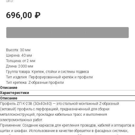
SKU:
696,00
₽
ОТПРАВИТЬ ЗАЯВКУ
Высота: 30 мм
Ширина: 40 мм
Толщина: от 2 мм
Длина: 2000 мм
Группа товара: Крепеж, стойки и системы подвеса
Тип изделия: Перфорированный крепёж и профили
Тип крепежа: Z-образные профили
Описание
Характеристики
Описание
Профиль ZП К-238 (30х40х40) — это стальной монтажный Z-образный
(зетовый) профиль с перфорацией, предназначенный для сборки
металлоконструкций, прокладки кабельных трасс и выполнения
электромонтажных работ.
Применение: Создание каркасов для крепления проводов, кабелей и аппаратов в
щитах и шкафах. Использование в качестве обрешетки в фасадных системах,