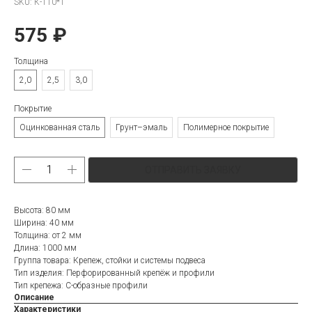
SKU:
К-110*1
575
₽
Толщина
2,0
2,5
3,0
Покрытие
Оцинкованная сталь
Грунт–эмаль
Полимерное покрытие
ОТПРАВИТЬ ЗАЯВКУ
Высота: 80 мм
Ширина: 40 мм
Толщина: от 2 мм
Длина: 1000 мм
Группа товара: Крепеж, стойки и системы подвеса
Тип изделия: Перфорированный крепёж и профили
Тип крепежа: С-образные профили
Описание
Характеристики