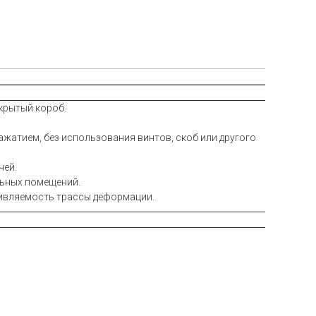
крытый короб.
ажатием, без использования винтов, скоб или другого
чей.
льных помещений.
тивляемость трассы деформации.