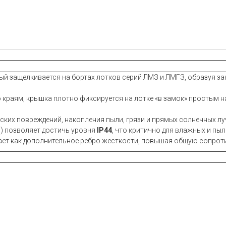
)
ый защелкивается на бортах лотков серий ЛМЗ и ЛМГЗ, образуя за
о краям, крышка плотно фиксируется на лотке «в замок» простым н
еских повреждений, накопления пыли, грязи и прямых солнечных лу
Г) позволяет достичь уровня
IP44
, что критично для влажных и пы
ает как дополнительное ребро жесткости, повышая общую сопро