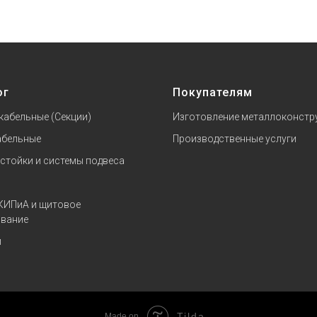
ог
Покупателям
кабельные (Секции)
Изготовление металлоконстр
абельные
Производственные услуги
 стойки и системы подвеса
КИПиА и щитовое
вание
и
Tilda
Made on