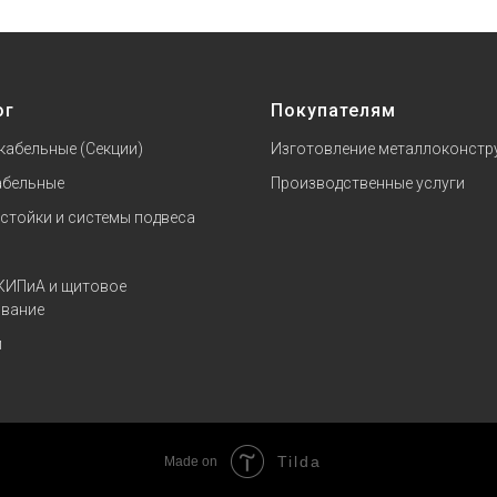
ог
Покупателям
кабельные (Секции)
Изготовление металлоконстр
абельные
Производственные услуги
 стойки и системы подвеса
КИПиА и щитовое
вание
и
Tilda
Made on