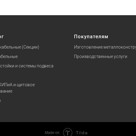
ог
Покупателям
кабельные (Секции)
Изготовление металлоконстр
абельные
Производственные услуги
 стойки и системы подвеса
КИПиА и щитовое
вание
и
Tilda
Made on