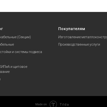
ог
Покупателям
кабельные (Секции)
Изготовление металлоконстр
абельные
Производственные услуги
 стойки и системы подвеса
КИПиА и щитовое
вание
и
Tilda
Made on