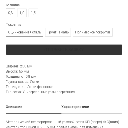
Толщина
0,8
1,0
1,5
Покрытие
Оцинкованная сталь
Грунт–эмаль
Полимерное покрытие
ОТПРАВИТЬ ЗАЯВКУ
Ширина: 250 мм
Высота: 65 мм
Толщина: от 0,8 мм
Группа товара: Лотки
Тип изделия: Лотки фасонные
Тип лотка: Универсальные углы вверх/вниз
Описание
Характеристики
Металлический перфорированный угловой лоток КП (вверх) /КС(вниз)
из стали толщиной 0,8–1,5 мм, предназначен для изменения