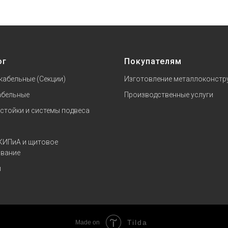
ог
Покупателям
кабельные (Секции)
Изготовление металлоконстр
абельные
Производственные услуги
 стойки и системы подвеса
КИПиА и щитовое
вание
и
Tilda
Made on