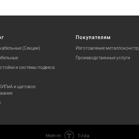
ог
Покупателям
кабельные (Секции)
Изготовление металлоконстр
абельные
Производственные услуги
 стойки и системы подвеса
КИПиА и щитовое
вание
и
Tilda
Made on