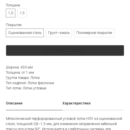
Толщина
1,0
1,5
Покрытие
Оцинкованная сталь
Грунт–эмаль
Полимерное покрытие
ОТПРАВИТЬ ЗАЯВКУ
Ширина: 450 мм
Толщина: от 1 мм
Группа товара: Лотки
Тип изделия: Лотки фасонные
Тип лотка: Лотки угловые
Описание
Характеристики
Металлический перфорированный угловой лоток НЛУ из оцинкованной
стали, толщиной 0,8–1,5 мм, для изменения направления кабельной
трассы под углом 90°. Используется в слаботочных системах для