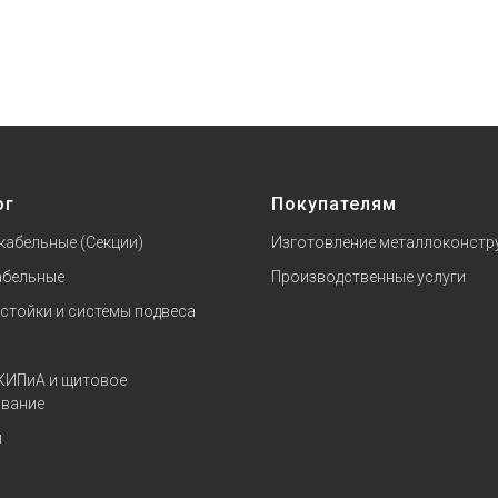
ог
Покупателям
кабельные (Секции)
Изготовление металлоконстр
абельные
Производственные услуги
 стойки и системы подвеса
КИПиА и щитовое
вание
и