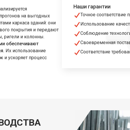
Наши гарантии
иализируется
Точное соответствие
 прогонов на выгодных
ами каркаса зданий: они
Использование качест
ового покрытия и передают
Соблюдение технолог
, ригели и колонны.
Своевременная поста
ами обеспечивают
я.
Их использование
Соответствие требова
ж и ускоряет процесс
ВОДСТВА