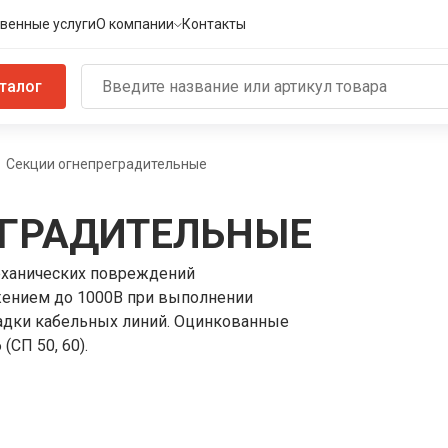
венные услуги
О компании
Контакты
талог
Секции огнепреградительные
ЕГРАДИТЕЛЬНЫЕ
еханических повреждений
жением до 1000B при выполнении
адки кабельных линий. Оцинкованные
СП 50, 60).