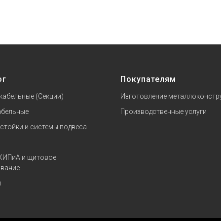
ог
Покупателям
кабельные (Секции)
Изготовление металлоконстр
абельные
Производственные услуги
 стойки и системы подвеса
КИПиА и щитовое
вание
и