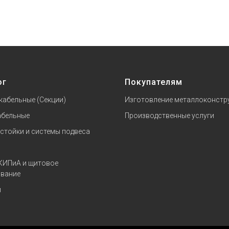
ог
Покупателям
кабельные (Секции)
Изготовление металлоконстр
абельные
Производственные услуги
 стойки и системы подвеса
КИПиА и щитовое
вание
и