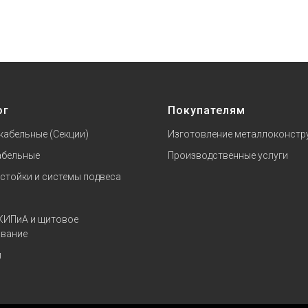
ог
Покупателям
кабельные (Секции)
Изготовление металлоконстр
абельные
Производственные услуги
 стойки и системы подвеса
КИПиА и щитовое
вание
и