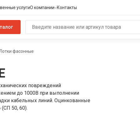
венные услуги
О компании
Контакты
талог
Лотки фасонные
Е
еханических повреждений
жением до 1000B при выполнении
адки кабельных линий. Оцинкованные
СП 50, 60).